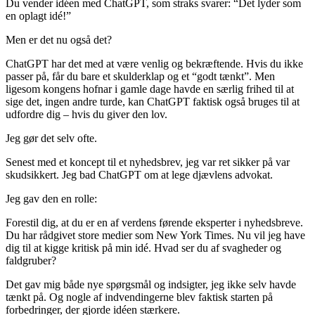
Du vender idéen med ChatGPT, som straks svarer: “Det lyder som
en oplagt idé!”
Men er det nu også det?
ChatGPT har det med at være venlig og bekræftende. Hvis du ikke
passer på, får du bare et skulderklap og et “godt tænkt”. Men
ligesom kongens hofnar i gamle dage havde en særlig frihed til at
sige det, ingen andre turde, kan ChatGPT faktisk også bruges til at
udfordre dig – hvis du giver den lov.
Jeg gør det selv ofte.
Senest med et koncept til et nyhedsbrev, jeg var ret sikker på var
skudsikkert. Jeg bad ChatGPT om at lege djævlens advokat.
Jeg gav den en rolle:
Forestil dig, at du er en af verdens førende eksperter i nyhedsbreve.
Du har rådgivet store medier som New York Times. Nu vil jeg have
dig til at kigge kritisk på min idé. Hvad ser du af svagheder og
faldgruber?
Det gav mig både nye spørgsmål og indsigter, jeg ikke selv havde
tænkt på. Og nogle af indvendingerne blev faktisk starten på
forbedringer, der gjorde idéen stærkere.