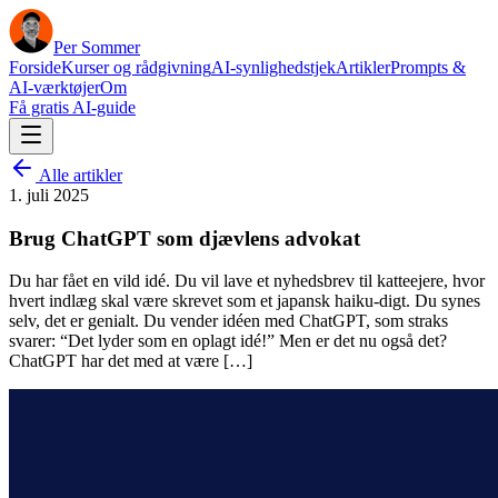
Per Sommer
Forside
Kurser og rådgivning
AI-synlighedstjek
Artikler
Prompts &
AI-værktøjer
Om
Få gratis AI-guide
Alle artikler
1. juli 2025
Brug ChatGPT som djævlens advokat
Du har fået en vild idé. Du vil lave et nyhedsbrev til katteejere, hvor
hvert indlæg skal være skrevet som et japansk haiku-digt. Du synes
selv, det er genialt. Du vender idéen med ChatGPT, som straks
svarer: “Det lyder som en oplagt idé!” Men er det nu også det?
ChatGPT har det med at være […]