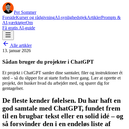
Per Sommer
Forside
Kurser og rådgivning
AI-synlighedstjek
Artikler
Prompts &
AI-værktøjer
Om
Få gratis AI-guide
Alle artikler
13. januar 2026
Sådan bruger du projekter i ChatGPT
Et projekt i ChatGPT samler dine samtaler, filer og instruktioner ét
sted – så du slipper for at starte forfra hver gang. Lær at oprette et
projekt, der husker hvad du arbejder med, og sparer dig for
gentagelser.
De fleste kender følelsen. Du har haft en
god samtale med ChatGPT, fundet frem
til en brugbar tekst eller en solid idé – og
så forsvinder den i en endeløs liste af