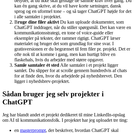
betyder, at du ikke skal gentage de samme krav hver gang. Du
kan én gang skrive, at du vil have korte sætninger, dansk
sprog og en uformel tone – og så tager ChatGPT højde for det
i alle samtaler i projektet.
B
ruge dine filer aktivt
Du kan uploade dokumenter, som
ChatGPT inddrager, når du stiller spørgsmål. Det kan være en
kommunikationsstrategi, en tone of voice-guide eller
eksempler på tekster, der rammer rigtigt. ChatGPT læser
materialet og bruger det som grundlag for sine svar. I
gratisversionen er du begrænset til fem filer pr. projekt. Det er
ofte nok til at komme i gang, men kan hurtigt blive en
flaskehals, hvis du arbejder med større opgaver.
Samle samtaler ét sted
Alle samtaler i et projekt ligger
samlet. Du slipper for at scrolle gennem hundredvis af chats
for at finde den, hvor du arbejdede på nyhedsbrevet. Den
ligger i nyhedsbrev-projektet.
Sådan bruger jeg selv projekter i
ChatGPT
Jeg har blandt andet et projekt dedikeret til mine LinkedIn-opslag
om AI til kommunikationsfolk. I projektet har jeg uploadet tre ting:
en
masterprompt
, der beskriver, hvordan ChatGPT skal