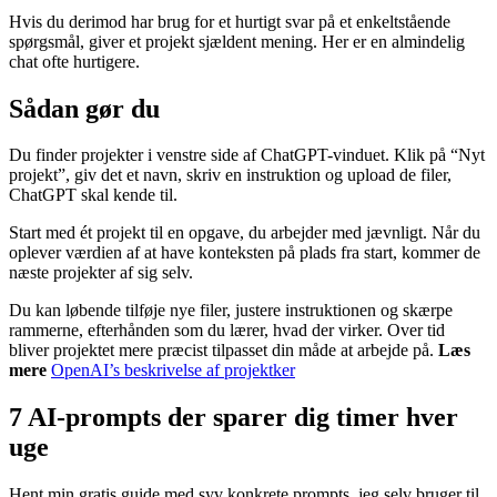
Hvis du derimod har brug for et hurtigt svar på et enkeltstående
spørgsmål, giver et projekt sjældent mening. Her er en almindelig
chat ofte hurtigere.
Sådan gør du
Du finder projekter i venstre side af ChatGPT-vinduet. Klik på “Nyt
projekt”, giv det et navn, skriv en instruktion og upload de filer,
ChatGPT skal kende til.
Start med ét projekt til en opgave, du arbejder med jævnligt. Når du
oplever værdien af at have konteksten på plads fra start, kommer de
næste projekter af sig selv.
Du kan løbende tilføje nye filer, justere instruktionen og skærpe
rammerne, efterhånden som du lærer, hvad der virker. Over tid
bliver projektet mere præcist tilpasset din måde at arbejde på.
Læs
mere
OpenAI’s beskrivelse af projektker
7 AI-prompts der sparer dig timer hver
uge
Hent min gratis guide med syv konkrete prompts, jeg selv bruger til