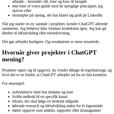
arbejde – herunder stil, tone og krav til længde
min tone of voice-guide med de sproglige principper, jeg
skriver efter
eksempler på opslag, der har klaret sig godt på LinkedIn
Når jeg starter en ny samtale i projektet, kender ChatGPT allerede
rammerne. Jeg behøver ikke forklare konteksten igen. Jeg kan gå
direkte til idéudvikling eller tekstskrivning.
Det gør arbejdet hurtigere. Og resultaterne er mere ensartede.
Hvornår giver projekter i ChatGPT
mening?
Projekter egner sig til opgaver, du vender tilbage til regelmæssigt, og
hvor det er en fordel, at ChatGPT arbejder ud fra en fast kontekst.
For eksempel:
nyhedsbreve med fast struktur og tone
SoMe-indhold til en specifik kanal
tekster, der skal følge en bestemt stilguide
løbende research og idéudvikling inden for ét fagområde
større opgaver som artikler, rapporter eller årsmagasiner