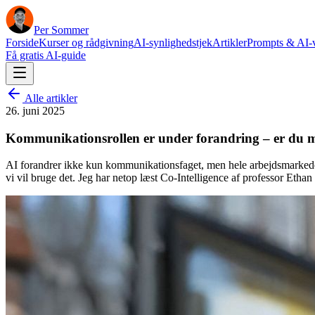
Per Sommer
Forside
Kurser og rådgivning
AI-synlighedstjek
Artikler
Prompts & AI-
Få gratis AI-guide
Alle artikler
26. juni 2025
Kommunikationsrollen er under forandring – er du 
AI forandrer ikke kun kommunikationsfaget, men hele arbejdsmarkedet 
vi vil bruge det. Jeg har netop læst Co-Intelligence af professor Etha