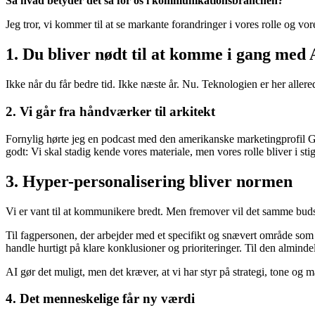
Så hvad betyder det så for os i kommunikationsbranchen?
Jeg tror, vi kommer til at se markante forandringer i vores rolle og vor
1. Du bliver nødt til at komme i gang med 
Ikke når du får bedre tid. Ikke næste år. Nu. Teknologien er her allere
2. Vi går fra håndværker til arkitekt
Fornylig hørte jeg en podcast med den amerikanske marketingprofil Ga
godt: Vi skal stadig kende vores materiale, men vores rolle bliver i sti
3. Hyper-personalisering bliver normen
Vi er vant til at kommunikere bredt. Men fremover vil det samme buds
Til fagpersonen, der arbejder med et specifikt og snævert område so
handle hurtigt på klare konklusioner og prioriteringer. Til den almind
AI gør det muligt, men det kræver, at vi har styr på strategi, tone og 
4. Det menneskelige får ny værdi