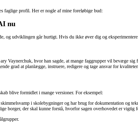
es faglige profil. Her er nogle af mine foreløbige bud:
AI nu
de, og udviklingen går hurtigt. Hvis du ikke øver dig og eksperimenterer,
ry Vaynerchuk, hvor han sagde, at mange faggrupper vil bevæge sig fra 
gende grad at planlægge, instruere, redigere og tage ansvar for kvalitete
kab blive formidlet i mange versioner. For eksempel:
m skimmelsvamp i skolebygninger og har brug for dokumentation og tekni
elige borger, der skal kunne forstå, hvorfor sagen overhovedet er vigtig
målgrupper.