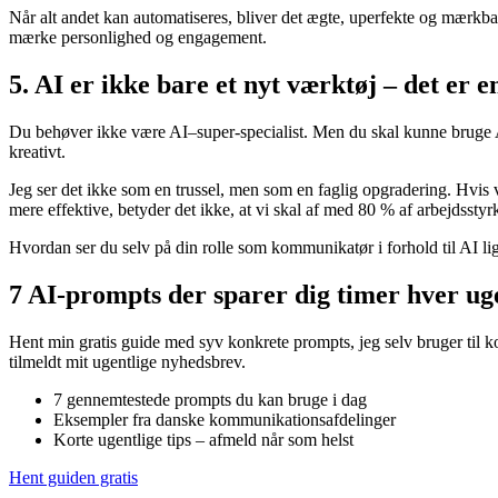
Når alt andet kan automatiseres, bliver det ægte, uperfekte og mærkb
mærke personlighed og engagement.
5. AI er ikke bare et nyt værktøj – det er e
Du behøver ikke være AI–super-specialist. Men du skal kunne bruge AI 
kreativt.
Jeg ser det ikke som en trussel, men som en faglig opgradering. Hvis vi 
mere effektive, betyder det ikke, at vi skal af med 80 % af arbejdsstyr
Hvordan ser du selv på din rolle som kommunikatør i forhold til AI lig
7 AI-prompts der sparer dig timer hver ug
Hent min gratis guide med syv konkrete prompts, jeg selv bruger til 
tilmeldt mit ugentlige nyhedsbrev.
7 gennemtestede prompts du kan bruge i dag
Eksempler fra danske kommunikationsafdelinger
Korte ugentlige tips – afmeld når som helst
Hent guiden gratis