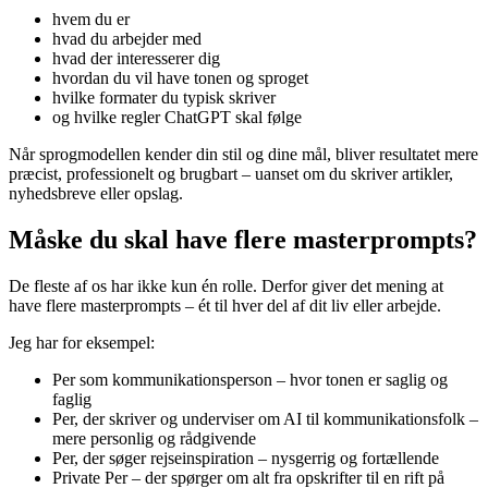
hvem du er
hvad du arbejder med
hvad der interesserer dig
hvordan du vil have tonen og sproget
hvilke formater du typisk skriver
og hvilke regler ChatGPT skal følge
Når sprogmodellen kender din stil og dine mål, bliver resultatet mere
præcist, professionelt og brugbart – uanset om du skriver artikler,
nyhedsbreve eller opslag.
Måske du skal have flere masterprompts?
De fleste af os har ikke kun én rolle. Derfor giver det mening at
have flere masterprompts – ét til hver del af dit liv eller arbejde.
Jeg har for eksempel:
Per som kommunikationsperson – hvor tonen er saglig og
faglig
Per, der skriver og underviser om AI til kommunikationsfolk –
mere personlig og rådgivende
Per, der søger rejseinspiration – nysgerrig og fortællende
Private Per – der spørger om alt fra opskrifter til en rift på