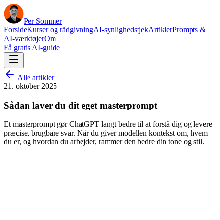
Per Sommer
Forside
Kurser og rådgivning
AI-synlighedstjek
Artikler
Prompts &
AI-værktøjer
Om
Få gratis AI-guide
Alle artikler
21. oktober 2025
Sådan laver du dit eget masterprompt
Et masterprompt gør ChatGPT langt bedre til at forstå dig og levere
præcise, brugbare svar. Når du giver modellen kontekst om, hvem
du er, og hvordan du arbejder, rammer den bedre din tone og stil.