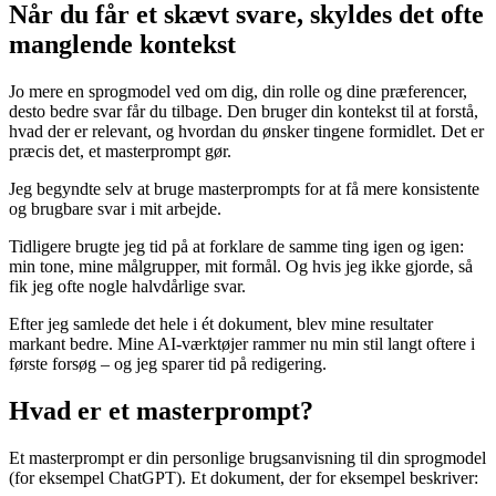
Når du får et skævt svare, skyldes det ofte
manglende kontekst
Jo mere en sprogmodel ved om dig, din rolle og dine præferencer,
desto bedre svar får du tilbage. Den bruger din kontekst til at forstå,
hvad der er relevant, og hvordan du ønsker tingene formidlet. Det er
præcis det, et masterprompt gør.
Jeg begyndte selv at bruge masterprompts for at få mere konsistente
og brugbare svar i mit arbejde.
Tidligere brugte jeg tid på at forklare de samme ting igen og igen:
min tone, mine målgrupper, mit formål. Og hvis jeg ikke gjorde, så
fik jeg ofte nogle halvdårlige svar.
Efter jeg samlede det hele i ét dokument, blev mine resultater
markant bedre. Mine AI-værktøjer rammer nu min stil langt oftere i
første forsøg – og jeg sparer tid på redigering.
Hvad er et masterprompt?
Et masterprompt er din personlige brugsanvisning til din sprogmodel
(for eksempel ChatGPT). Et dokument, der for eksempel beskriver: