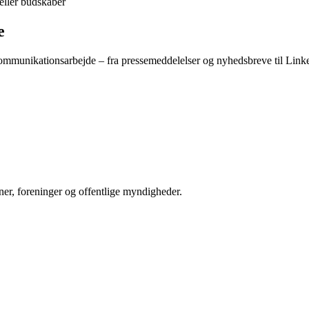
 eller budskaber
e
kommunikationsarbejde – fra pressemeddelelser og nyhedsbreve til Linke
er, foreninger og offentlige myndigheder.