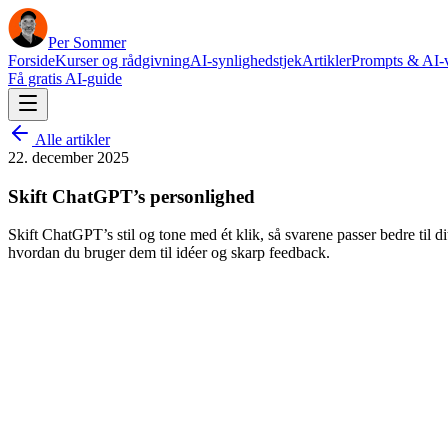
Per Sommer
Forside
Kurser og rådgivning
AI-synlighedstjek
Artikler
Prompts & AI-
Få gratis AI-guide
Alle artikler
22. december 2025
Skift ChatGPT’s personlighed
Skift ChatGPT’s stil og tone med ét klik, så svarene passer bedre til d
hvordan du bruger dem til idéer og skarp feedback.