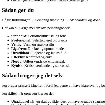
om den går i idéudvikling eller i kritisk gennemgang
Sådan gør du
Gå til: Indstillinger → Personlig tilpasning → Standardstil og -tone
Her kan du vælge mellem otte personligheder:
Standard
: Forudindstillet stil og tone
Professionel
: Velartikuleret og præcis
Venlig
: Varm og snakkesalig
Ligefrem
: Direkte og opmuntrende
Utraditionel
: Legende og fantasifuld
Effektiv
: Kortfattet og enkel
Nerdy
: Udforskende og entusiastisk
Kynisk
: Kritisk tænkende og sarkastisk
Sådan bruger jeg det selv
Jeg bruger primært Ligefrem, fordi jeg gerne vil have klare svar og ko
Jeg skifter, når opgaven kræver det:
Utraditionel når jeg skal udvikle idéer og have kreative sparring