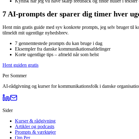
Kynisk når jeg vil have skarp feedback og finde huller i tekster
7 AI-prompts der sparer dig timer hver ug
Hent min gratis guide med syv konkrete prompts, jeg selv bruger til 
tilmeldt mit ugentlige nyhedsbrev.
7 gennemtestede prompts du kan bruge i dag
Eksempler fra danske kommunikationsafdelinger
Korte ugentlige tips – afmeld når som helst
Hent guiden gratis
Per Sommer
AI-rådgivning og kurser for kommunikationsfolk i danske organisation
Sider
Kurser & rådgivning
Artikler og podcasts
Prompts & værktøjer
Om Per