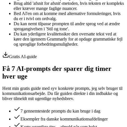
Brug altid 'afsnit for afsnit'-metoden, hvis teksten er kompleks
eller kræver mange faglige nuancer.
Bed AI'en om at komme med alternative formuleringer, hvis
du er i tvivl om ordvalg.
Du kan nemt tilpasse prompten til andre sprog ved at ændre
sprogangivelsen i 'Stil og tone'.
Du kan yderligere kvalitetssikre den oversatte tekst ved at
køre den igennem Grammarly for at opdage grammatiske fejl
og sproglige forbedringsmuligheder.
Gratis AI-guide
Få 7 AI-prompts der sparer dig timer
hver uge
Hent min gratis guide med syv konkrete prompts, jeg selv bruger til
kommunikationsarbejde. Du får guiden direkte i din indbakke og
bliver tilmeldt mit ugentlige nyhedsbrev.
7 gennemtestede prompts du kan bruge i dag
Eksempler fra danske kommunikationsafdelinger
Korte ugentlige tips – afmeld når som helst