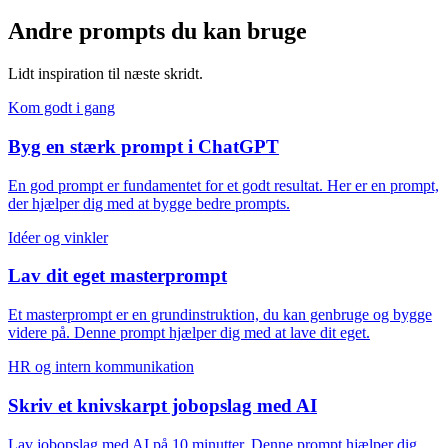
Andre prompts du kan bruge
Lidt inspiration til næste skridt.
Kom godt i gang
Byg en stærk prompt i ChatGPT
En god prompt er fundamentet for et godt resultat. Her er en prompt,
der hjælper dig med at bygge bedre prompts.
Idéer og vinkler
Lav dit eget masterprompt
Et masterprompt er en grundinstruktion, du kan genbruge og bygge
videre på. Denne prompt hjælper dig med at lave dit eget.
HR og intern kommunikation
Skriv et knivskarpt jobopslag med AI
Lav jobopslag med AI på 10 minutter. Denne prompt hjælper dig