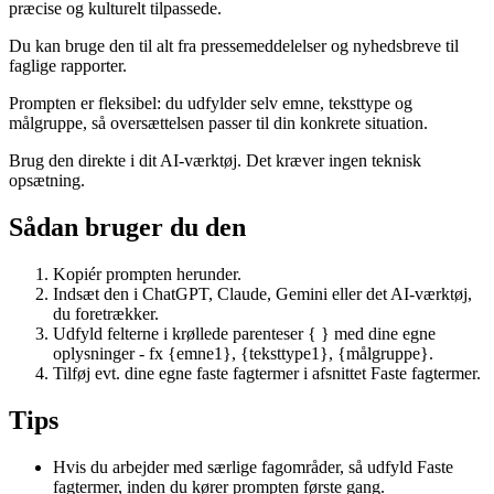
præcise og kulturelt tilpassede.
Du kan bruge den til alt fra pressemeddelelser og nyhedsbreve til
faglige rapporter.
Prompten er fleksibel: du udfylder selv emne, teksttype og
målgruppe, så oversættelsen passer til din konkrete situation.
Brug den direkte i dit AI-værktøj. Det kræver ingen teknisk
opsætning.
Sådan bruger du den
Kopiér prompten herunder.
Indsæt den i ChatGPT, Claude, Gemini eller det AI-værktøj,
du foretrækker.
Udfyld felterne i krøllede parenteser { } med dine egne
oplysninger - fx {emne1}, {teksttype1}, {målgruppe}.
Tilføj evt. dine egne faste fagtermer i afsnittet Faste fagtermer.
Tips
Hvis du arbejder med særlige fagområder, så udfyld Faste
fagtermer, inden du kører prompten første gang.