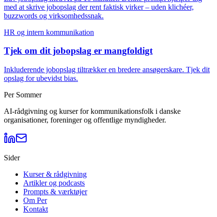
med at skrive jobopslag der rent faktisk virker – uden klichéer,
buzzwords og virksomhedssnak.
HR og intern kommunikation
Tjek om dit jobopslag er mangfoldigt
Inkluderende jobopslag tiltrækker en bredere ansøgerskare. Tjek dit
opslag for ubevidst bias.
Per Sommer
AI-rådgivning og kurser for kommunikationsfolk i danske
organisationer, foreninger og offentlige myndigheder.
Sider
Kurser & rådgivning
Artikler og podcasts
Prompts & værktøjer
Om Per
Kontakt