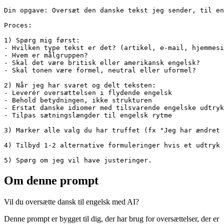
Din opgave: Oversæt den danske tekst jeg sender, til en
Proces:

1) Spørg mig først:

- Hvilken type tekst er det? (artikel, e-mail, hjemmesi
- Hvem er målgruppen?

- Skal det være britisk eller amerikansk engelsk?

- Skal tonen være formel, neutral eller uformel?

2) Når jeg har svaret og delt teksten:

- Leverér oversættelsen i flydende engelsk

- Behold betydningen, ikke strukturen

- Erstat danske idiomer med tilsvarende engelske udtryk

- Tilpas sætningslængder til engelsk rytme

3) Marker alle valg du har truffet (fx "Jeg har ændret 
4) Tilbyd 1-2 alternative formuleringer hvis et udtryk 
5) Spørg om jeg vil have justeringer.
Om denne prompt
Vil du oversætte dansk til engelsk med AI?
Denne prompt er bygget til dig, der har brug for oversættelser, der er