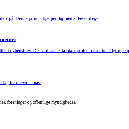
dere på. Denne prompt hjælper dig med at lave dit eget.
nnenter
til dit nyhedsbrev. Det skal løse et konkret problem for din målgruppe 
slag for ubevidst bias.
er, foreninger og offentlige myndigheder.