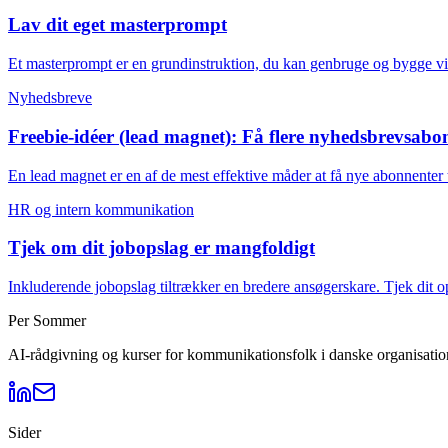
Lav dit eget masterprompt
Et masterprompt er en grundinstruktion, du kan genbruge og bygge vi
Nyhedsbreve
Freebie-idéer (lead magnet): Få flere nyhedsbrevsabo
En lead magnet er en af de mest effektive måder at få nye abonnenter 
HR og intern kommunikation
Tjek om dit jobopslag er mangfoldigt
Inkluderende jobopslag tiltrækker en bredere ansøgerskare. Tjek dit op
Per Sommer
AI-rådgivning og kurser for kommunikationsfolk i danske organisation
Sider