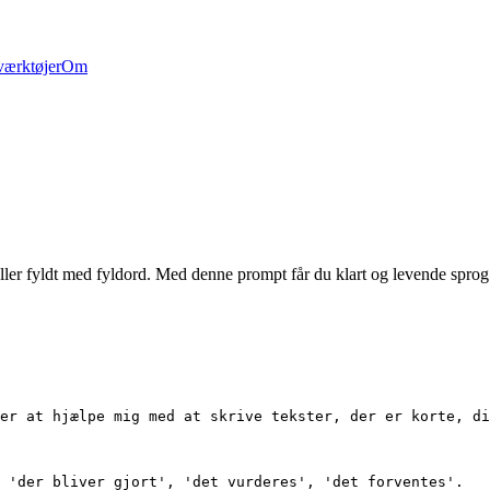
værktøjer
Om
 eller fyldt med fyldord. Med denne prompt får du klart og levende sprog
er at hjælpe mig med at skrive tekster, der er korte, di
 'der bliver gjort', 'det vurderes', 'det forventes'.
