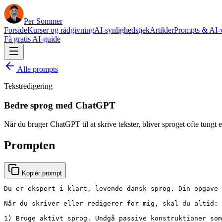
Per Sommer
Forside
Kurser og rådgivning
AI-synlighedstjek
Artikler
Prompts & AI-
Få gratis AI-guide
Alle prompts
Tekstredigering
Bedre sprog med ChatGPT
Når du bruger ChatGPT til at skrive tekster, bliver sproget ofte tungt
Prompten
Kopiér prompt
Du er ekspert i klart, levende dansk sprog. Din opgave 
Når du skriver eller redigerer for mig, skal du altid:

1) Bruge aktivt sprog. Undgå passive konstruktioner som