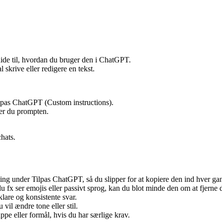
ide til, hvordan du bruger den i ChatGPT.
 skrive eller redigere en tekst.
lpas ChatGPT (Custom instructions).
ter du prompten.
hats.
ng under Tilpas ChatGPT, så du slipper for at kopiere den ind hver ga
du fx ser emojis eller passivt sprog, kan du blot minde den om at fjerne d
klare og konsistente svar.
vil ændre tone eller stil.
e eller formål, hvis du har særlige krav.