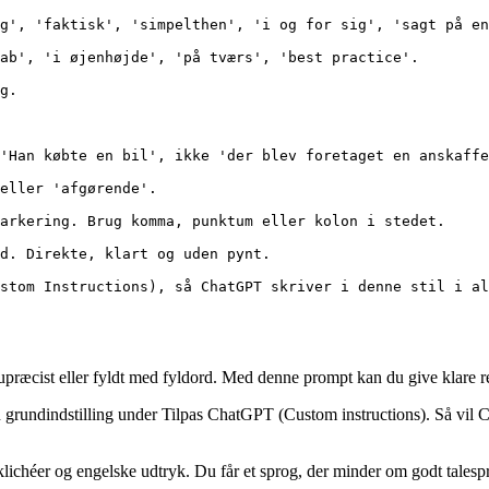
g', 'faktisk', 'simpelthen', 'i og for sig', 'sagt på en
ab', 'i øjenhøjde', 'på tværs', 'best practice'.

g.

'Han købte en bil', ikke 'der blev foretaget en anskaffe
eller 'afgørende'.

arkering. Brug komma, punktum eller kolon i stedet.

d. Direkte, klart og uden pynt.

stom Instructions), så ChatGPT skriver i denne stil i al
, upræcist eller fyldt med fyldord. Med denne prompt kan du give klare r
grundindstilling under Tilpas ChatGPT (Custom instructions). Så vil Ch
chéer og engelske udtryk. Du får et sprog, der minder om godt talesprog