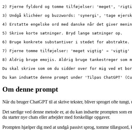
2) Fjerne fyldord og tomme tilføjelser: 'meget', 'rigti
3) Undgå klichéer og buzzwords: 'synergi', 'tage ejersk
4) Erstatte engelske ord med danske når det giver menin
5) Skrive korte sætninger. Bryd lange sætninger op.

6) Bruge konkrete substantiver i stedet for abstrakte. 
7) Fjerne tomme tilføjelser: 'meget vigtig' → 'vigtig' 
8) Aldrig bruge emojis. Aldrig bruge tankestreger som m
Du skal skrive som om du sidder over for mig ved et bor
Du kan indsætte denne prompt under 'Tilpas ChatGPT' (Cu
Om denne prompt
Når du bruger ChatGPT til at skrive tekster, bliver sproget ofte tungt
Det særlige ved denne metode er, at du kan indsætte prompten som en 
du starter nye chats eller arbejder med forskellige opgaver.
Prompten hjælper dig med at undgå passivt sprog, tomme tillægsord, kli