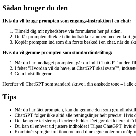
Sådan bruger du den
Hvis du vil bruge prompten som engangs-instruktion i en chat:
Tilmeld dig mit nyhedsbrev via formularen her på siden.
Du får prompten direkte i din indbakke sammen med en kort gu
Kopiér prompten ind som din første besked i en chat, når du skal
Hvis du vil gemme prompten som standardindstilling:
Når du har modtaget prompten, går du ind i ChatGPT under Ti
I feltet "Hvordan vil du have, at ChatGPT skal svare?", indsæt
Gem indstillingerne.
Herefter vil ChatGPT som standard skrive i din ønskede tone – i alle c
Tips
Når du har fået prompten, kan du gemme den som grundindstilli
ChatGPT følger ikke altid alle retningslinjer helt præcist. Hvis 
Del længere tekster op i kortere bidder. Det gør det lettere at få 
Du kan til enhver tid justere indholdet i Tilpas ChatGPT, hvis du 
Kombinér sproginstruktionerne med dine egne noter om målgrupp