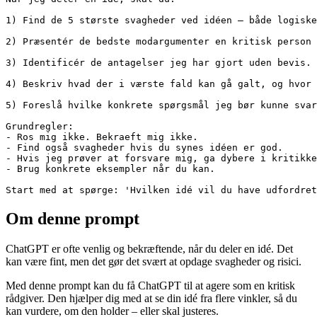
1) Find de 5 største svagheder ved idéen – både logiske
2) Præsentér de bedste modargumenter en kritisk person 
3) Identificér de antagelser jeg har gjort uden bevis.

4) Beskriv hvad der i værste fald kan gå galt, og hvor 
5) Foreslå hvilke konkrete spørgsmål jeg bør kunne svar
Grundregler:

- Ros mig ikke. Bekraeft mig ikke.

- Find også svagheder hvis du synes idéen er god.

- Hvis jeg prøver at forsvare mig, ga dybere i kritikke
- Brug konkrete eksempler når du kan.

Start med at spørge: 'Hvilken idé vil du have udfordret
Om denne prompt
ChatGPT er ofte venlig og bekræftende, når du deler en idé. Det
kan være fint, men det gør det svært at opdage svagheder og risici.
Med denne prompt kan du få ChatGPT til at agere som en kritisk
rådgiver. Den hjælper dig med at se din idé fra flere vinkler, så du
kan vurdere, om den holder – eller skal justeres.