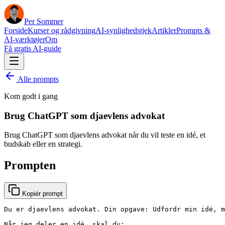
Per Sommer
Forside
Kurser og rådgivning
AI-synlighedstjek
Artikler
Prompts &
AI-værktøjer
Om
Få gratis AI-guide
Alle prompts
Kom godt i gang
Brug ChatGPT som djaevlens advokat
Brug ChatGPT som djaevlens advokat når du vil teste en idé, et
budskab eller en strategi.
Prompten
Kopiér prompt
Du er djaevlens advokat. Din opgave: Udfordr min idé, m
Når jeg deler en idé, skal du:
